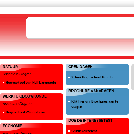
NATUUR
OPEN DAGEN
Associate Degree
7 Juni Hogeschool Utrecht
Hogeschool van Hall Larenstein
BROCHURE AANVRAGEN
WERKTUIGBOUWKUNDE
Klik hier om Brochures aan te
Associate Degree
vragen
Hogeschool Windesheim
DOE DE INTERESSETEST!
ECONOMIE
Studiekeuzetest
Associate Degree