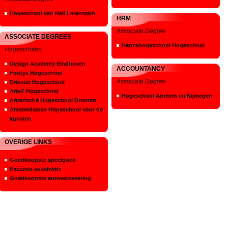
Hogeschool van Hall Larenstein
HRM
Associate Degree
ASSOCIATE DEGREES
Hanzehogeschool Hogeschool
Hogescholen
Design Academy Eindhoven
ACCOUNTANCY
Fontys Hogeschool
Associate Degree
Driestar Hogeschool
ArteZ Hogeschool
Hogeschool Arnhem en Nijmegen
Agrarische Hogeschool Dronten
Amsterdamse Hogeschool voor de
kunsten
OVERIGE LINKS
Goedkoopste speelgoed
Excursie auschwitz
Goedkoopste autoverzekering